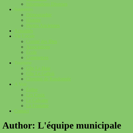
Informations Diverses
Souvenirs
Démographie
Histoire
Photos Anciennes
Actualités
Vie Locale
Comité des fêtes
Associations
École
Commerces
Tourisme
Gîte La Haie
Gîte Le Galloù
Chemins de Randonnée
A Voir
Église
Les Croix
Le Calvaire
La Fontaine
Contact
Author:
L'équipe municipale