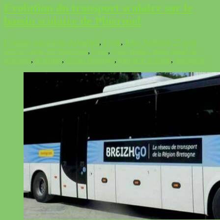
Evolution du transport scolaire sur le
bassin scolaire de Ploërmel
L'équipe municipale
Actualités
,
Ecole
,
Infos Territoire
27 avril
2023
27 avril 2023
breizhgo
,
lycée
,
lycée public mona azouf de
ploermel
,
ploermel
,
réseau breizhgo
,
transport scolaire
,
transports