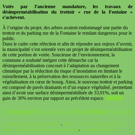
Votés par l’ancienne mandature, les travaux de
désimperméabilisation du trottoir « rue de la Fontaine »
s’achèvent.
À l’origine du projet, des arbres avaient endommagé une partie du
trottoir et du parking rue de la Fontaine le rendant dangereux pour le
public.
Dans le cadre cette réfection et afin de répondre aux enjeux d’avenir,
la municipalité s’est orientée vers un projet de désimperméabilisation
de cette portion de voirie. Soucieuse de l’environnement, la
commune a souhaité intégrer cette démarche car la
désimperméabilisation concourt à l’adaptation au changement
climatique par la réduction du risque d’inondation en limitant le
ruissellement, à la préservation des ressources naturelles et à la
végétalisation en cœur de bourg. Ainsi, le nouveau trottoir et parking
est composé de pavés drainants et d’un espace végétalisé, permettant
ainsi d’avoir une surface désimperméabilisée de 33,91%, soit un
gain de 30% environ par rapport au précédent espace.
Voir plus
Communication Enquête publique unique
L'équipe municipale
Actualités
,
Infos Territoire
14 mars 2025
14
mars 2025
centre morbihan communauté
,
enquête publique