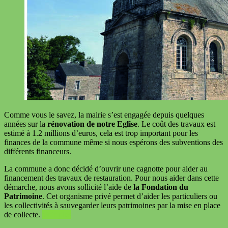
Comme vous le savez, la mairie s’est engagée depuis quelques
années sur la
rénovation de notre Eglise
. Le coût des travaux est
estimé à 1.2 millions d’euros, cela est trop important pour les
finances de la commune même si nous espérons des subventions des
différents financeurs.
La commune a donc décidé d’ouvrir une cagnotte pour aider au
financement des travaux de restauration. Pour nous aider dans cette
démarche, nous avons sollicité l’aide de
la Fondation du
Patrimoine
. Cet organisme privé permet d’aider les particuliers ou
les collectivités à sauvegarder leurs patrimoines par la mise en place
de collecte.
Voir plus