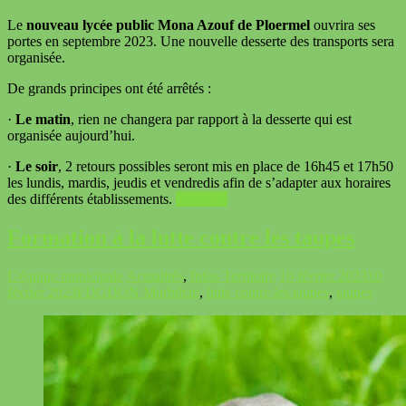
Le
nouveau lycée public Mona Azouf de Ploermel
ouvrira ses
portes en septembre 2023. Une nouvelle desserte des transports sera
organisée.
De grands principes ont été arrêtés :
·
Le matin
, rien ne changera par rapport à la desserte qui est
organisée aujourd’hui.
·
Le soir
, 2 retours possibles seront mis en place de 16h45 et 17h50
les lundis, mardis, jeudis et vendredis afin de s’adapter aux horaires
des différents établissements.
Voir plus
Formation à la lutte contre les taupes
L'équipe municipale
Actualités
,
Infos Territoire
10 février 2023
10
février 2023
FDGDON Morbihan
,
lutte contre les taupes
,
taupes