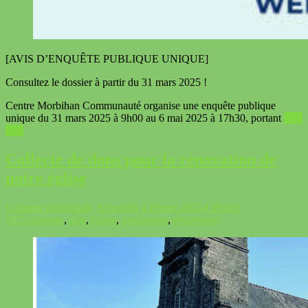
[AVIS D’ENQUÊTE PUBLIQUE UNIQUE]
Consultez le dossier à partir du 31 mars 2025 !
Centre Morbihan Communauté organise une enquête publique
unique du 31 mars 2025 à 9h00 au 6 mai 2025 à 17h30, portant
Voir
plus
Collecte de dons pour la rénovation de
notre église
L'équipe municipale
Actualités
4 février 2025
4 février
2025
cagnotte
,
don
,
église
,
patrimoine
,
rénovation