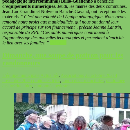
pédagogique intercommunal) Billio-Guéhenno
a bénéficié
d’
équipements numériques
. Jeudi, les maires des deux communes,
Jean-Luc Grandin et Nolwenn Bauché-Gavaud, ont réceptionné les
matériels.
C’est une volonté de l’équipe pédagogique. Nous avons
remonté notre projet aux municipalités, qui nous ont donné leur
accord de principe sur son financement
, précise Jeanne Lantrin,
responsable du RPI.
Ces outils numériques contribuent à
l’apprentissage des nouvelles technologies et permettent d’enrichir
le lien avec les familles.
Voir plus
Dimanche, une soupe de potiron pour les
randonneurs
L'équipe municipale
Actualités
,
Associations
23 octobre 2021
4
novembre 2021
comité des fêtes
,
rando des irréductibles
,
randonnée
des irréductibles
,
randonnée pédestre