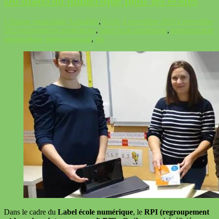
Du matériel numérique pour les écoles
L'équipe municipale
Actualités
,
Ecole
4 novembre 2021
4 novembre
2021
équipements numériques
,
label école numérique
,
regroupement
pédagogique intercommunal
,
rpi
Dans le cadre du
Label école numérique
, le
RPI (regroupement