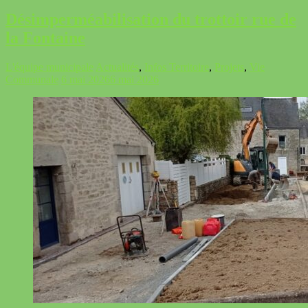
Désimperméabilisation du trottoir rue de
la Fontaine
L'équipe municipale
Actualités
,
Infos Territoire
,
Projets
,
Vie
Communale
6 mai 2026
6 mai 2026