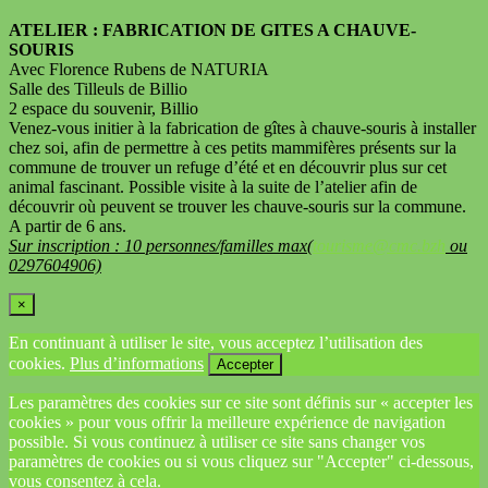
ATELIER : FABRICATION DE GITES A CHAUVE-
SOURIS
Avec Florence Rubens de NATURIA
Salle des Tilleuls de Billio
2 espace du souvenir, Billio
Venez-vous initier à la fabrication de gîtes à chauve-souris à installer
chez soi, afin de permettre à ces petits mammifères présents sur la
commune de trouver un refuge d’été et en découvrir plus sur cet
animal fascinant. Possible visite à la suite de l’atelier afin de
découvrir où peuvent se trouver les chauve-souris sur la commune.
A partir de 6 ans.
Sur inscription : 10 personnes/familles max(
tourisme@cmc.bzh
ou
0297604906)
×
En continuant à utiliser le site, vous acceptez l’utilisation des
cookies.
Plus d’informations
Accepter
Les paramètres des cookies sur ce site sont définis sur « accepter les
cookies » pour vous offrir la meilleure expérience de navigation
possible. Si vous continuez à utiliser ce site sans changer vos
paramètres de cookies ou si vous cliquez sur "Accepter" ci-dessous,
vous consentez à cela.