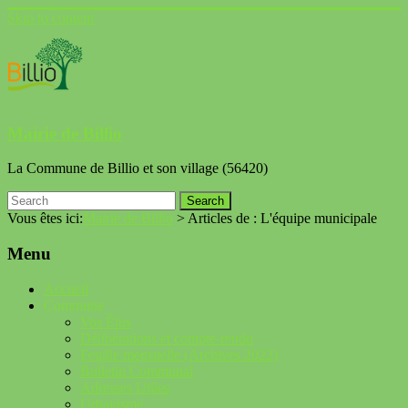
Skip to content
Mairie de Billio
La Commune de Billio et son village (56420)
Vous êtes ici:
Mairie de Billio
>
Articles de : L'équipe municipale
Menu
Accueil
Commune
Vos Élus
Délibérations et compte-rendu
Feuille mensuelle (Archives 2022)
Bulletin Communal
Adresses Utiles
Urbanisme