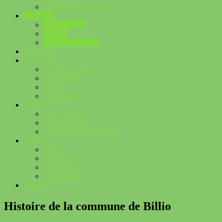
Informations Diverses
Souvenirs
Démographie
Histoire
Photos Anciennes
Actualités
Vie Locale
Comité des fêtes
Associations
École
Commerces
Tourisme
Gîte La Haie
Gîte Le Galloù
Chemins de Randonnée
A Voir
Église
Les Croix
Le Calvaire
La Fontaine
Contact
Histoire de la commune de Billio