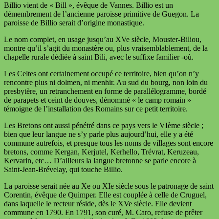
Billio vient de « Bill », évêque de Vannes. Billio est un
démembrement de l’ancienne paroisse primitive de Guegon. La
paroisse de Billio serait d’origine monastique.
Le nom complet, en usage jusqu’au XVe siècle, Mouster-Biliou,
montre qu’il s’agit du monastère ou, plus vraisemblablement, de la
chapelle rurale dédiée à saint Bili, avec le suffixe familier -où.
Les Celtes ont certainement occupé ce territoire, bien qu’on n’y
rencontre plus ni dolmen, ni menhir. Au sud du bourg, non loin du
presbytère, un retranchement en forme de parallélogramme, bordé
de parapets et ceint de douves, dénommé « le camp romain »
témoigne de l’installation des Romains sur ce petit territoire.
Les Bretons ont aussi pénétré dans ce pays vers le VIème siècle ;
bien que leur langue ne s’y parle plus aujourd’hui, elle y a été
commune autrefois, et presque tous les noms de villages sont encore
bretons, comme Kergan, Kerjutel, Kerhello, Trévrat, Keruzeau,
Kervarin, etc… D’ailleurs la langue bretonne se parle encore à
Saint-Jean­-Brévelay, qui touche Billio.
La paroisse serait née au Xe ou XIe siècle sous le patronage de saint
Corentin, évêque de Quimper. Elle est couplée à celle de Cruguel,
dans laquelle le recteur réside, dès le XVe siècle. Elle devient
commune en 1790. En 1791, son curé, M. Caro, refuse de prêter