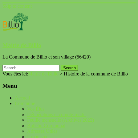
Skip to content
Mairie de Billio
La Commune de Billio et son village (56420)
Vous êtes ici:
Mairie de Billio
>
Histoire de la commune de Billio
Menu
Accueil
Commune
Vos Élus
Délibérations et compte-rendu
Feuille mensuelle (Archives 2022)
Bulletin Communal
Adresses Utiles
Urbanisme