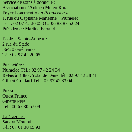
Service de soins à domicile :
Association d’Aide en Milieu Rural
Foyer Logement «
La Peupleraie
»
1, rue du Capitaine Marienne – Plumelec
Tél. : 02 97 42 30 05 OU 06 88 87 52 24
Présidente : Martine Ferrand
École « Sainte-Anne » :
2 rue du Stade
56420 Guéhenno
Tél : 02 97 42 20 05
Presbytère :
Plumelec Tél. : 02 97 42 24 34
Relais à Billio : Yolande Danet tél : 02 97 42 28 41
Gilbert Goulard Tél. : 02 97 42 33 04
Presse :
Ouest France :
Ginette Perel
Tel : 06 67 30 57 09
La Gazette :
Sandra Morantin
Tél : 07 61 30 65 93