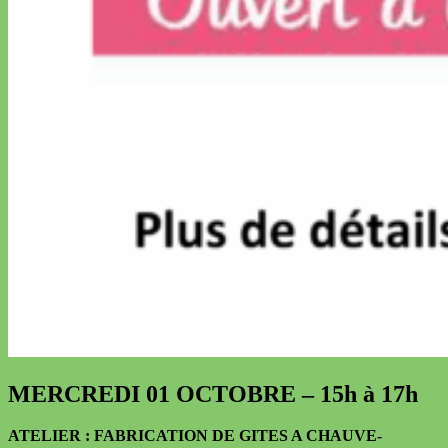
MERCREDI 01 OCTOBRE – 15h à 17h
ATELIER : FABRICATION DE GITES A CHAUVE-