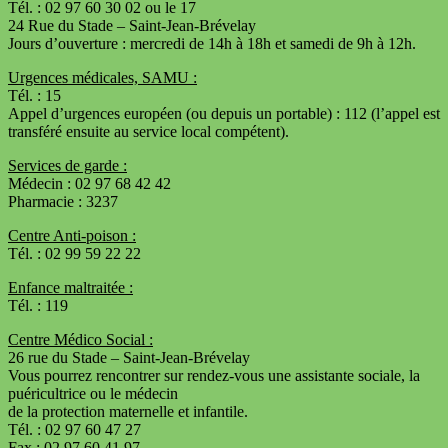
Tél. : 02 97 60 30 02 ou le 17
24 Rue du Stade – Saint-Jean-Brévelay
Jours d’ouverture : mercredi de 14h à 18h et samedi de 9h à 12h.
Urgences médicales, SAMU :
Tél. : 15
Appel d’urgences européen (ou depuis un portable) : 112 (l’appel est
transféré ensuite au service local compétent).
Services de garde :
Médecin : 02 97 68 42 42
Pharmacie : 3237
Centre Anti-poison :
Tél. : 02 99 59 22 22
Enfance maltraitée :
Tél. : 119
Centre Médico Social :
26 rue du Stade – Saint-Jean-Brévelay
Vous pourrez rencontrer sur rendez-vous une assistante sociale, la
puéricultrice ou le médecin
de la protection maternelle et infantile.
Tél. : 02 97 60 47 27
Fax : 02 97 60 41 97