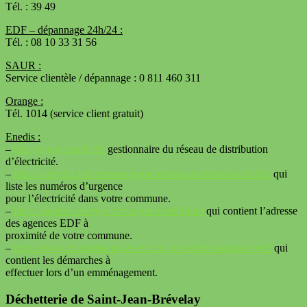
Tél. : 39 49
EDF – dépannage 24h/24 :
Tél. : 08 10 33 31 56
SAUR :
Service clientèle / dépannage : 0 811 460 311
Orange :
Tél. 1014 (service client gratuit)
Enedis :
–
http://www.enedis.fr/
gestionnaire du réseau de distribution
d’électricité.
–
https://selectra.info/demenagement/annuaire/morbihan/billio
qui
liste les numéros d’urgence
pour l’électricité dans votre commune.
–
https://agence-energie.com/agence-edf/billio
qui contient l’adresse
des agences EDF à
proximité de votre commune.
–
https://www.fournisseurs-electricite.com/demenagement/edf
qui
contient les démarches à
effectuer lors d’un emménagement.
Déchetterie de Saint-Jean-Brévelay