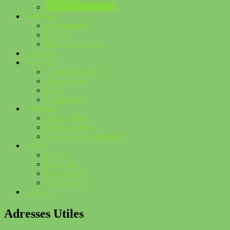
Informations Diverses
Souvenirs
Démographie
Histoire
Photos Anciennes
Actualités
Vie Locale
Comité des fêtes
Associations
École
Commerces
Tourisme
Gîte La Haie
Gîte Le Galloù
Chemins de Randonnée
A Voir
Église
Les Croix
Le Calvaire
La Fontaine
Contact
Adresses Utiles