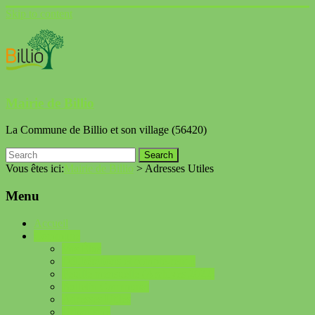
Skip to content
Mairie de Billio
La Commune de Billio et son village (56420)
Vous êtes ici:
Mairie de Billio
>
Adresses Utiles
Menu
Accueil
Commune
Vos Élus
Délibérations et compte-rendu
Feuille mensuelle (Archives 2022)
Bulletin Communal
Adresses Utiles
Urbanisme