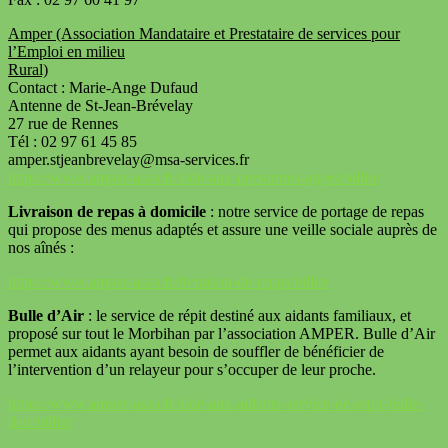
Amper (Association Mandataire et Prestataire de services pour
l’Emploi en milieu
Rural)
Contact : Marie-Ange Dufaud
Antenne de St-Jean-Brévelay
27 rue de Rennes
Tél : 02 97 61 45 85
amper.stjeanbrevelay@msa-services.fr
https://www.amper-asso.fr/aide-aux-personnes-agees/billio/
Livraison de repas à domicile
: notre service de portage de repas
qui propose des menus adaptés et assure une veille sociale auprès de
nos aînés :
https://www.amper-asso.fr/
livraison-de-repas/billio/
Bulle d’Air
: le service de répit destiné aux aidants familiaux, et
proposé sur tout le Morbihan par l’association AMPER. Bulle d’Air
permet aux aidants ayant besoin de souffler de bénéficier de
l’intervention d’un relayeur pour s’occuper de leur proche.
https://www.amper-asso.fr/
aide-aux-aidants-service-de-
repit-bulle-
dair/billio/