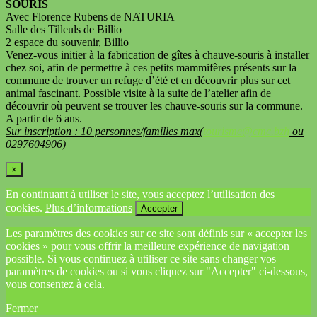
SOURIS
Avec Florence Rubens de NATURIA
Salle des Tilleuls de Billio
2 espace du souvenir, Billio
Venez-vous initier à la fabrication de gîtes à chauve-souris à installer
chez soi, afin de permettre à ces petits mammifères présents sur la
commune de trouver un refuge d’été et en découvrir plus sur cet
animal fascinant. Possible visite à la suite de l’atelier afin de
découvrir où peuvent se trouver les chauve-souris sur la commune.
A partir de 6 ans.
Sur inscription : 10 personnes/familles max(
tourisme@cmc.bzh
ou
0297604906)
×
En continuant à utiliser le site, vous acceptez l’utilisation des
cookies.
Plus d’informations
Accepter
Les paramètres des cookies sur ce site sont définis sur « accepter les
cookies » pour vous offrir la meilleure expérience de navigation
possible. Si vous continuez à utiliser ce site sans changer vos
paramètres de cookies ou si vous cliquez sur "Accepter" ci-dessous,
vous consentez à cela.
Fermer