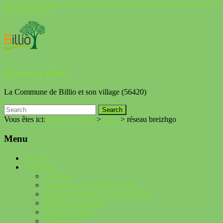
Skip to content
Mairie de Billio
La Commune de Billio et son village (56420)
Vous êtes ici:
Mairie de Billio
>
Blog
>
réseau breizhgo
Menu
Accueil
Commune
Vos Élus
Délibérations et compte-rendu
Feuille mensuelle (Archives 2022)
Bulletin Communal
Adresses Utiles
Urbanisme