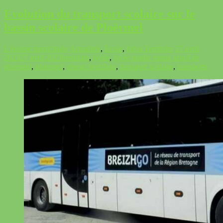
Evolution du transport scolaire sur le
bassin scolaire de Ploërmel
L'équipe municipale
Actualités
,
Ecole
,
Infos Territoire
27 avril
2023
27 avril 2023
breizhgo
,
lycée
,
lycée public mona azouf de
ploermel
,
ploermel
,
réseau breizhgo
,
transport scolaire
,
transports