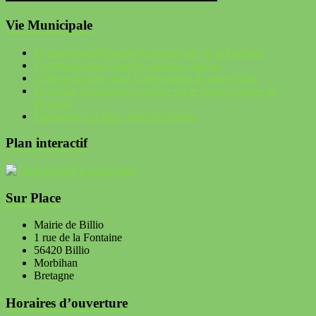
Vie Municipale
Désimperméabilisation du trottoir rue de la Fontaine
Communication Enquête publique unique
Collecte de dons pour la rénovation de notre église
Evolution du transport scolaire sur le bassin scolaire de
Ploërmel
Formation à la lutte contre les taupes
Plan interactif
Sur Place
Mairie de Billio
1 rue de la Fontaine
56420 Billio
Morbihan
Bretagne
Horaires d’ouverture