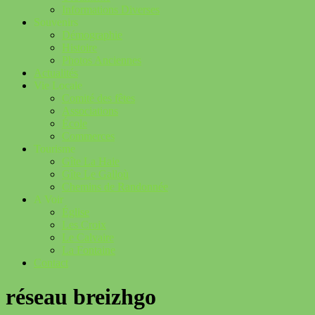
Informations Diverses
Souvenirs
Démographie
Histoire
Photos Anciennes
Actualités
Vie Locale
Comité des fêtes
Associations
École
Commerces
Tourisme
Gîte La Haie
Gîte Le Galloù
Chemins de Randonnée
A Voir
Église
Les Croix
Le Calvaire
La Fontaine
Contact
réseau breizhgo