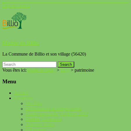
Skip to content
Mairie de Billio
La Commune de Billio et son village (56420)
Vous êtes ici:
Mairie de Billio
>
Blog
>
patrimoine
Menu
Accueil
Commune
Vos Élus
Délibérations et compte-rendu
Feuille mensuelle (Archives 2022)
Bulletin Communal
Adresses Utiles
Urbanisme