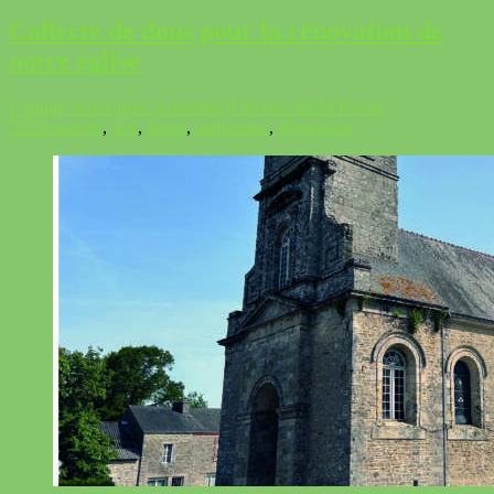
Collecte de dons pour la rénovation de
notre église
L'équipe municipale
Actualités
4 février 2025
4 février
2025
cagnotte
,
don
,
église
,
patrimoine
,
rénovation