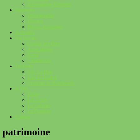
Informations Diverses
Souvenirs
Démographie
Histoire
Photos Anciennes
Actualités
Vie Locale
Comité des fêtes
Associations
École
Commerces
Tourisme
Gîte La Haie
Gîte Le Galloù
Chemins de Randonnée
A Voir
Église
Les Croix
Le Calvaire
La Fontaine
Contact
patrimoine