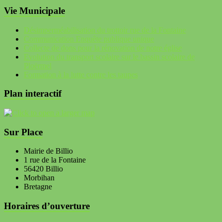
Vie Municipale
Désimperméabilisation du trottoir rue de la Fontaine
Communication Enquête publique unique
Collecte de dons pour la rénovation de notre église
Evolution du transport scolaire sur le bassin scolaire de
Ploërmel
Formation à la lutte contre les taupes
Plan interactif
Sur Place
Mairie de Billio
1 rue de la Fontaine
56420 Billio
Morbihan
Bretagne
Horaires d’ouverture