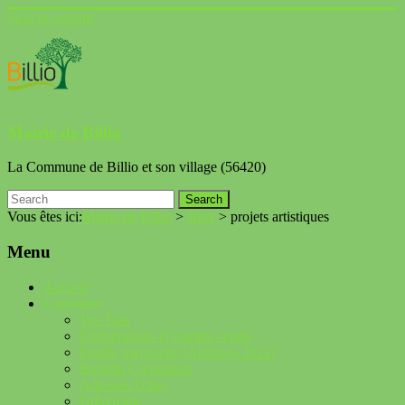
Skip to content
Mairie de Billio
La Commune de Billio et son village (56420)
Vous êtes ici:
Mairie de Billio
>
Blog
>
projets artistiques
Menu
Accueil
Commune
Vos Élus
Délibérations et compte-rendu
Feuille mensuelle (Archives 2022)
Bulletin Communal
Adresses Utiles
Urbanisme