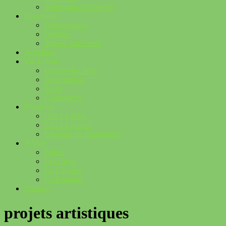
Informations Diverses
Souvenirs
Démographie
Histoire
Photos Anciennes
Actualités
Vie Locale
Comité des fêtes
Associations
École
Commerces
Tourisme
Gîte La Haie
Gîte Le Galloù
Chemins de Randonnée
A Voir
Église
Les Croix
Le Calvaire
La Fontaine
Contact
projets artistiques