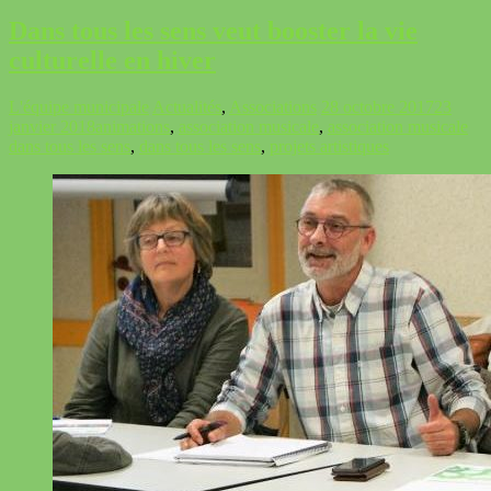
Dans tous les sens veut booster la vie
culturelle en hiver
L'équipe municipale
Actualités
,
Associations
28 octobre 2017
23
janvier 2018
animations
,
association musicale
,
association musicale
dans tous les sens
,
dans tous les sens
,
projets artistiques