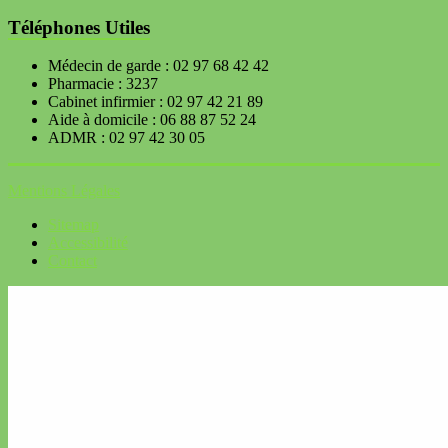
Téléphones Utiles
Médecin de garde : 02 97 68 42 42
Pharmacie : 3237
Cabinet infirmier : 02 97 42 21 89
Aide à domicile : 06 88 87 52 24
ADMR : 02 97 42 30 05
Mentions Légales
Sitemap
Accessibilité
Contact