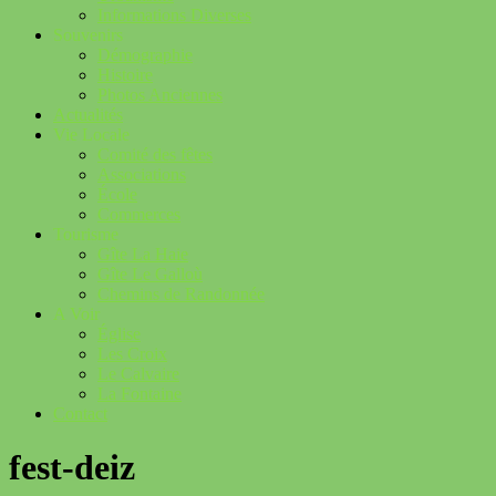
Informations Diverses
Souvenirs
Démographie
Histoire
Photos Anciennes
Actualités
Vie Locale
Comité des fêtes
Associations
École
Commerces
Tourisme
Gîte La Haie
Gîte Le Galloù
Chemins de Randonnée
A Voir
Église
Les Croix
Le Calvaire
La Fontaine
Contact
fest-deiz