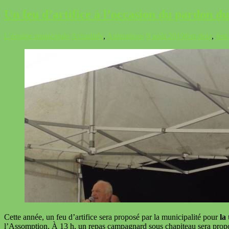
Un feu d’artifice à l’occasion du pardon du
L'équipe municipale
Actualités
,
Animations
9 août 2019
fest-deiz
,
fest
Cette année, un feu d’artifice sera proposé par la municipalité pour
la
l’Assomption. À 13 h, un repas campagnard sous chapiteau sera propo