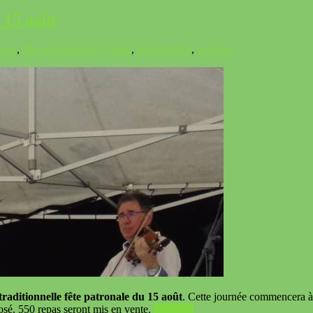
 15 août
-noz
,
fête patronale du 15 août
,
feu d'artifice
,
tombola
 traditionnelle fête patronale du 15 août
. Cette journée commencera à 
sé. 550 repas seront mis en vente.
Voir plus