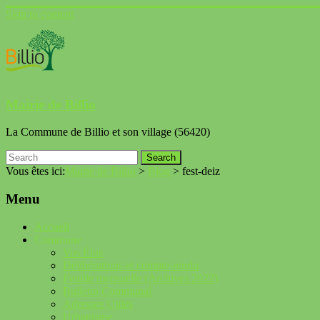
Skip to content
Mairie de Billio
La Commune de Billio et son village (56420)
Vous êtes ici:
Mairie de Billio
>
Blog
>
fest-deiz
Menu
Accueil
Commune
Vos Élus
Délibérations et compte-rendu
Feuille mensuelle (Archives 2022)
Bulletin Communal
Adresses Utiles
Urbanisme